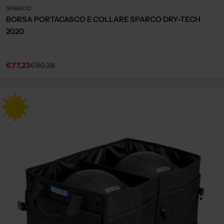
SPARCO
BORSA PORTACASCO E COLLARE SPARCO DRY-TECH
2020
€77,23
€90,28
Sale
Regular
price
price