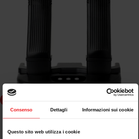
dd to cart
Consenso
Dettagli
Informazioni sui cookie
STILO
ASCIUGATORE MULTIFUNZIONE STILO
Questo sito web utilizza i cookie