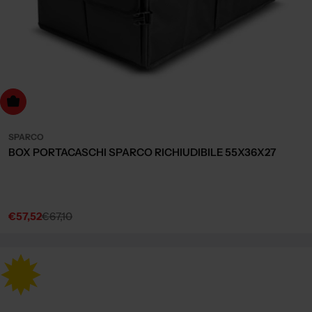
dd to cart
SPARCO
BOX PORTACASCHI SPARCO RICHIUDIBILE 55X36X27
€57,52
€67,10
Sale
Regular
price
price