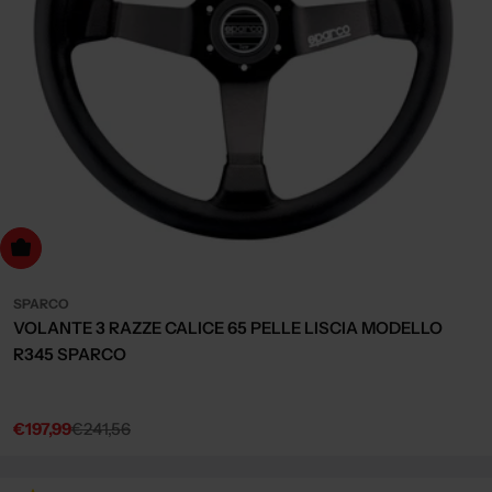
dd to cart
SPARCO
VOLANTE 3 RAZZE CALICE 65 PELLE LISCIA MODELLO
R345 SPARCO
€197,99
€241,56
Sale
Regular
price
price