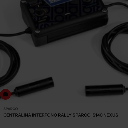
dd to cart
SPARCO
CENTRALINA INTERFONO RALLY SPARCO IS140 NEXUS