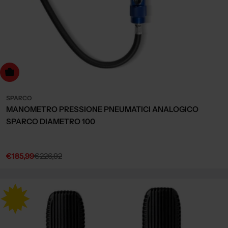
dd to cart
SPARCO
MANOMETRO PRESSIONE PNEUMATICI ANALOGICO
SPARCO DIAMETRO 100
€185,99
€226,92
Sale
Regular
price
price