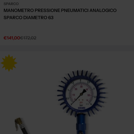
SPARCO
MANOMETRO PRESSIONE PNEUMATICI ANALOGICO
SPARCO DIAMETRO 63
€141,00
€172,02
Sale
Regular
price
price