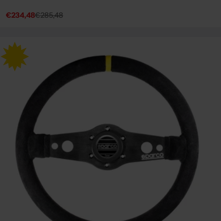
€234,48
€285,48
Sale
Regular
price
price