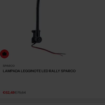
dd to cart
SPARCO
LAMPADA LEGGINOTE LED RALLY SPARCO
€62,48
€75,64
Sale
Regular
price
price