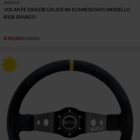
SPARCO
VOLANTE 3 RAZZE CALICE 90 SCAMOSCIATO MODELLO
R325 SPARCO
€213,00
€259,86
Sale
Regular
price
price