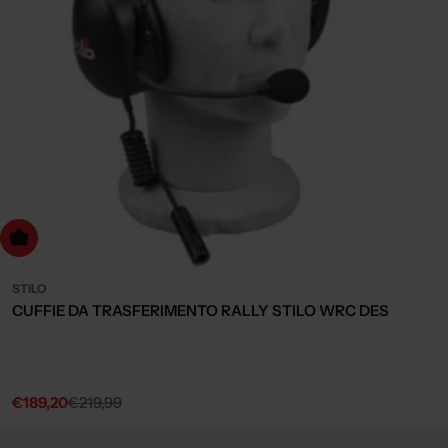
dd to cart
STILO
CUFFIE DA TRASFERIMENTO RALLY STILO WRC DES
€189,20
€219,99
Sale
Regular
price
price