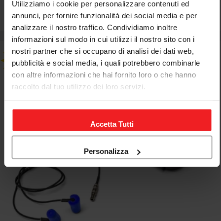
Utilizziamo i cookie per personalizzare contenuti ed
annunci, per fornire funzionalità dei social media e per
€160,28
€187,99
Sale
Regular
analizzare il nostro traffico. Condividiamo inoltre
price
price
informazioni sul modo in cui utilizzi il nostro sito con i
nostri partner che si occupano di analisi dei dati web,
pubblicità e social media, i quali potrebbero combinarle
con altre informazioni che hai fornito loro o che hanno
raccolto dal tuo utilizzo dei loro servizi.
Accetta Tutti
Personalizza