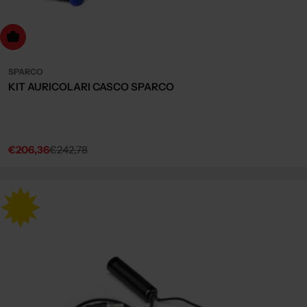
dd to cart
SPARCO
KIT AURICOLARI CASCO SPARCO
€206,36
€242,78
Sale
Regular
price
price