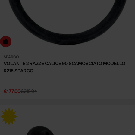
dd to cart
SPARCO
VOLANTE 2 RAZZE CALICE 90 SCAMOSCIATO MODELLO
R215 SPARCO
€177,00
€215,94
Sale
Regular
price
price