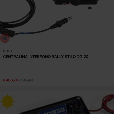
Sold out
STILO
CENTRALINA INTERFONO RALLY STILO DG-20
€468,70
€545,49
Sale
Regular
price
price