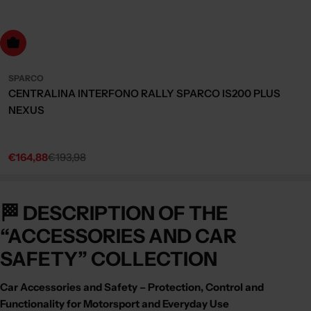
dd to cart
SPARCO
CENTRALINA INTERFONO RALLY SPARCO IS200 PLUS
NEXUS
€164,88
€193,98
Sale
Regular
price
price
🏁 DESCRIPTION OF THE
“ACCESSORIES AND CAR
SAFETY” COLLECTION
Car Accessories and Safety – Protection, Control and
Functionality for Motorsport and Everyday Use