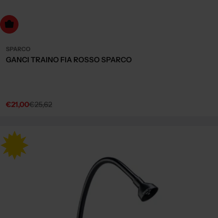
dd to cart
SPARCO
GANCI TRAINO FIA ROSSO SPARCO
€21,00
€25,62
Sale
Regular
price
price