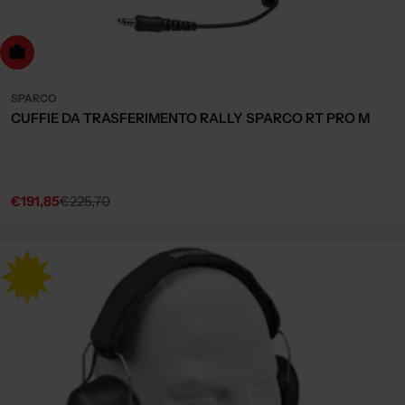
dd to cart
SPARCO
CUFFIE DA TRASFERIMENTO RALLY SPARCO RT PRO M
€191,85
€225,70
Sale
Regular
price
price