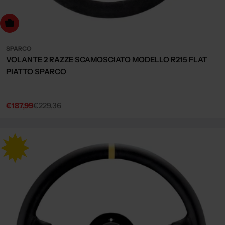
dd to cart
SPARCO
VOLANTE 2 RAZZE SCAMOSCIATO MODELLO R215 FLAT
PIATTO SPARCO
€187,99
€229,36
Sale
Regular
price
price