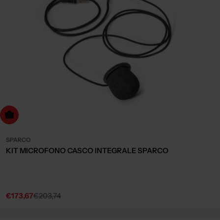
dd to cart
SPARCO
KIT MICROFONO CASCO INTEGRALE SPARCO
€173,67
€203,74
Sale
Regular
price
price