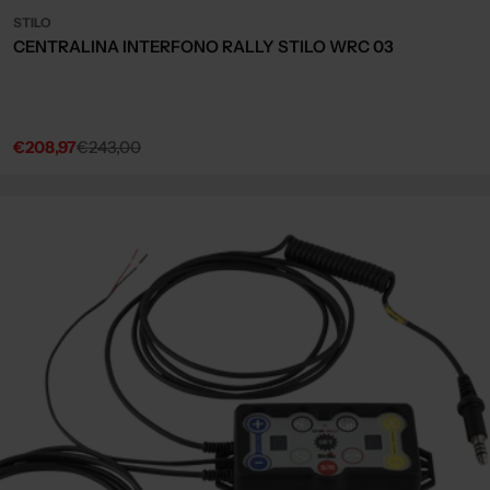
STILO
CENTRALINA INTERFONO RALLY STILO WRC 03
€208,97
€243,00
Sale
Regular
price
price