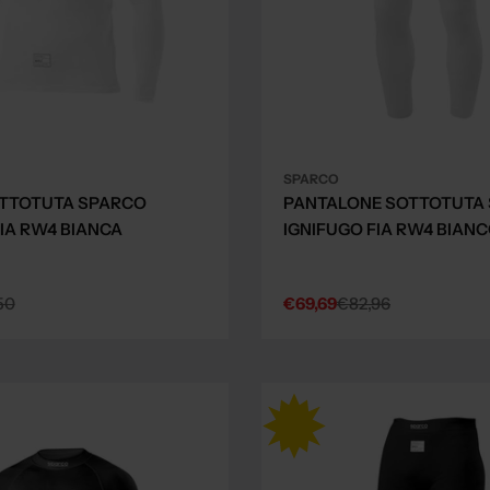
SPARCO
OTTOTUTA SPARCO
PANTALONE SOTTOTUTA
FIA RW4 BIANCA
IGNIFUGO FIA RW4 BIAN
50
€69,69
€82,96
Sale
Regular
price
price