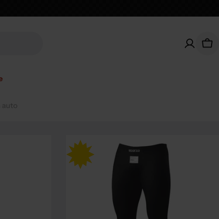
Car
e
 auto