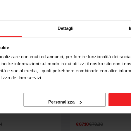
Dettagli
ookie
nalizzare contenuti ed annunci, per fornire funzionalità dei socia
inoltre informazioni sul modo in cui utilizzi il nostro sito con i n
icità e social media, i quali potrebbero combinarle con altre inform
lizzo dei loro servizi.
SPARCO
CO SPARCO IGNIFUGO
SOTTOCASCO SPARCO I
Personalizza
IANCO
FIA RW7 BIANCO
4
€67,10
€79,30
Sale
Regular