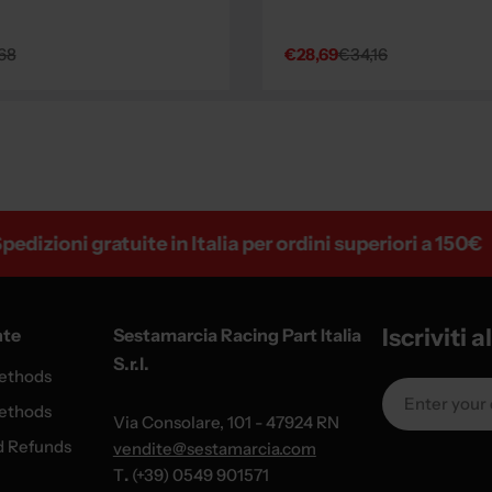
68
€28,69
€34,16
Sale
Regular
price
price
zioni gratuite in Italia per ordini superiori a 150€
Iscriviti 
nte
Sestamarcia Racing Part Italia
S.r.l.
ethods
Email
ethods
Via Consolare, 101 - 47924 RN
d Refunds
vendite@sestamarcia.com
T
.
(+39) 0549 901571