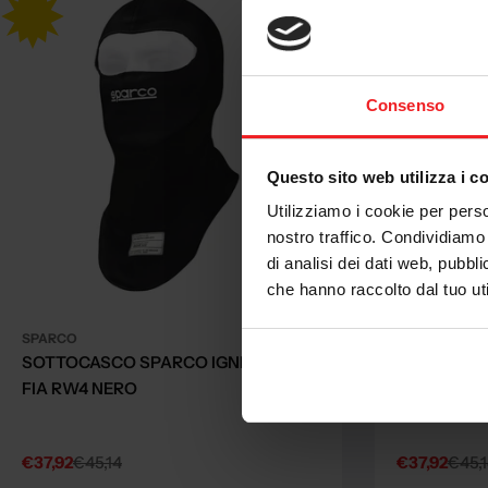
Consenso
Questo sito web utilizza i c
Utilizziamo i cookie per perso
nostro traffico. Condividiamo 
di analisi dei dati web, pubbl
che hanno raccolto dal tuo uti
SPARCO
SPARCO
SOTTOCASCO SPARCO IGNIFUGO
SOTTOCAS
FIA RW4 NERO
FIA RW4 B
€37,92
€45,14
€37,92
€45,1
Sale
Regular
Sale
Regular