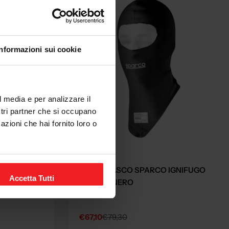
Informazioni sui cookie
l media e per analizzare il
ostri partner che si occupano
azioni che hai fornito loro o
SPARCO
GNIFUGO
SOTTOCASCO SPARCO IGNIFUGO
Accetta Tutti
FIA RW7 NERO
€67,10
€79,30
Sale
Regular