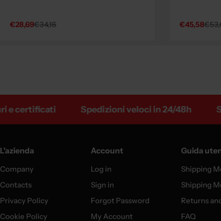
€28,69
€34,16
€45,58
€53,
Sale
Regular
Sale
Regular
price
price
price
price
ertificati
Spedizioni veloci in 24/48h
Spedi
L'azienda
Account
Guida ute
Company
Log in
Shipping M
Contacts
Sign in
Shipping M
Privacy Policy
Forgot Password
Returns an
Cookie Policy
My Account
FAQ