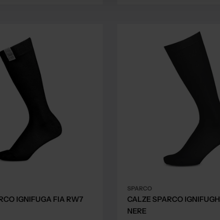
price
price
SPARCO
RCO IGNIFUGA FIA RW7
CALZE SPARCO IGNIFUGH
NERE