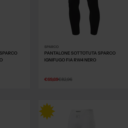
SPARCO
 SPARCO
PANTALONE SOTTOTUTA SPARCO
CO
IGNIFUGO FIA RW4 NERO
€69,69
€82,96
Sale
Regular
price
price