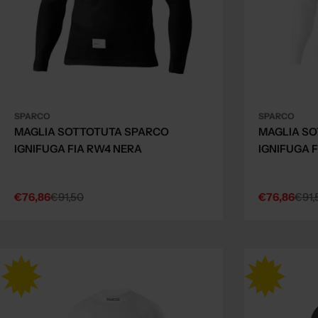
SPARCO
SPARCO
MAGLIA SOTTOTUTA SPARCO
MAGLIA S
IGNIFUGA FIA RW4 NERA
IGNIFUGA 
€76,86
€91,50
€76,86
€91,
Sale
Regular
Sale
Regular
price
price
price
price