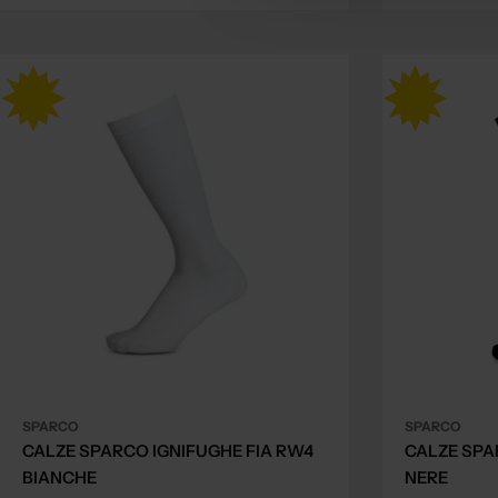
price
price
price
price
SPARCO
SPARCO
CALZE SPARCO IGNIFUGHE FIA RW4
CALZE SPA
BIANCHE
NERE